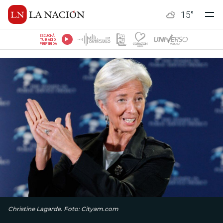
15
°
ESCUCHÁ
TU RADIO
PREFERIDA
Christine Lagarde. Foto: Cityam.com