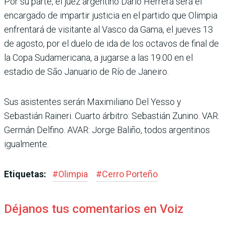
Por su parte, el juez argentino Darío Herrera será el
encar­gado de impartir justicia en el partido que Olimpia
enfren­tará de visitante al Vasco da Gama, el jueves 13
de agosto, por el duelo de ida de los octa­vos de final de
la Copa Sudamericana, a jugarse a las 19:00 en el
estadio de São Januario de Río de Janeiro.
Sus asistentes serán Maximi­liano Del Yesso y
Sebastián Rai­neri. Cuarto árbitro: Sebastián Zunino. VAR:
Germán Delfino. AVAR: Jorge Baliño, todos argentinos
igualmente.
Etiquetas:
#
Olimpia
#
Cerro Porteño
Déjanos tus comentarios en Voiz