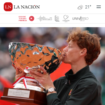
21
°
ESCUCHÁ
TU RADIO
PREFERIDA