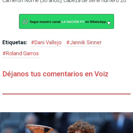
Cameron Norrie (30 años), cabeza de serie número 20.
Etiquetas:
#
Dani Vallejo
#
Jannik Sinner
#
Roland Garros
Déjanos tus comentarios en Voiz