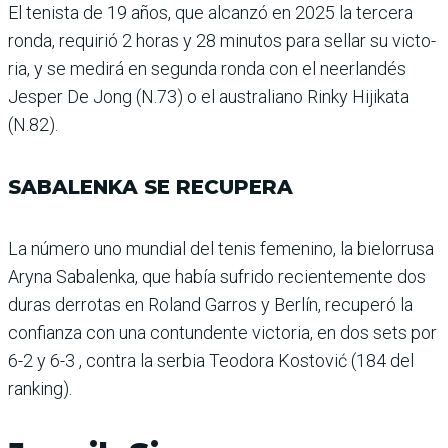
El tenista de 19 años, que alcanzó en 2025 la tercera
ronda, requirió 2 horas y 28 minutos para sellar su victo­
ria, y se medirá en segunda ronda con el neerlandés
Jesper De Jong (N.73) o el australiano Rinky Hijikata
(N.82).
SABALENKA SE RECUPERA
La número uno mundial del tenis femenino, la bie­lorrusa
Aryna Sabalenka, que había sufrido recien­temente dos
duras derro­tas en Roland Garros y Berlín, recuperó la
con­fianza con una contun­dente victoria, en dos sets por
6-2 y 6-3 , contra la ser­bia Teodora Kostović (184 del
ranking).