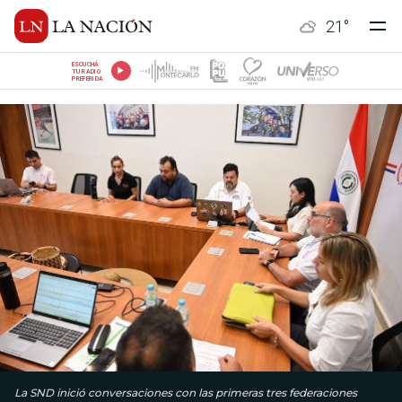
21
°
ESCUCHÁ
TU RADIO
PREFERIDA
La SND inició conversaciones con las primeras tres federaciones