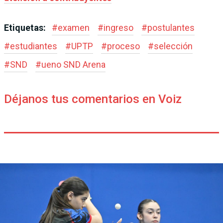
Etiquetas:
#
examen
#
ingreso
#
postulantes
#
estudiantes
#
UPTP
#
proceso
#
selección
#
SND
#
ueno SND Arena
Déjanos tus comentarios en Voiz