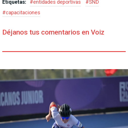
Etiquetas:
#
entidades deportivas
#
SND
#
capacitaciones
Déjanos tus comentarios en Voiz