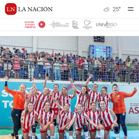
25
°
ESCUCHÁ
TU RADIO
PREFERIDA