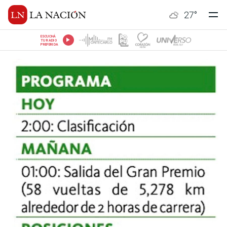
27
°
ESCUCHÁ
TU RADIO
PREFERIDA