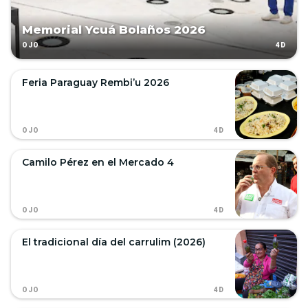
Memorial Ycuá Bolaños 2026
4D
OJO
Feria Paraguay Rembi’u 2026
4D
OJO
Camilo Pérez en el Mercado 4
4D
OJO
El tradicional día del carrulim (2026)
4D
OJO