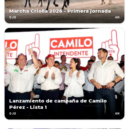
Marcha Criolla 2026 - Primera jornada
4H
OJO
Lanzamiento de campaña de Camilo
Pérez - Lista 1
4H
OJO