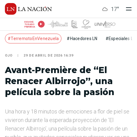
17
°
ESCUCHÁ
TU RADIO
PREFERIDA
#TerremotoEnVenezuela
#Hacedores LN
#Especiales LN
OJO
29 DE ABRIL DE 2026 16:39
Avant-Première de “El
Renacer Albirrojo”, una
película sobre la pasión
Una hora y 18 minutos de emociones a flor de piel se
vivieron durante la esperada proyección de ‘El
Renacer Albirrojo’, una película sobre la pasión de un