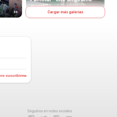
guarã”
Cargar más galerías
5D
7D
OJO
ero suscribirme
Seguínos en redes sociales