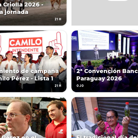
 Criolla 2026 -
a jornada
21H
miento de campaña
2ª Convención Banc
lo Pérez - Lista 1
Paraguay 2026
21H
OJO
 Pérez en el
El tradicional día de