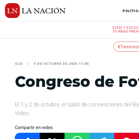
POLÍTIC
ELEGÍ Y
ESCUC
TU RADIO
PREF
#Terremo
OJO
5 DE OCTUBRE DE 2025 11:06
Congreso de Fo
El 1 y 2 de octubre, el salón de convenciones del B
Video.
Compartir en redes