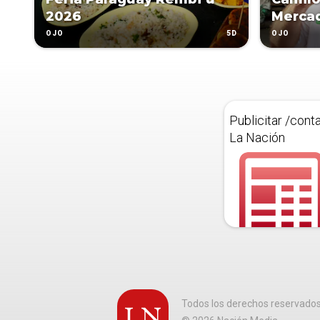
2026
Merca
5D
OJO
OJO
Publicitar /cont
La Nación
Todos los derechos reservado