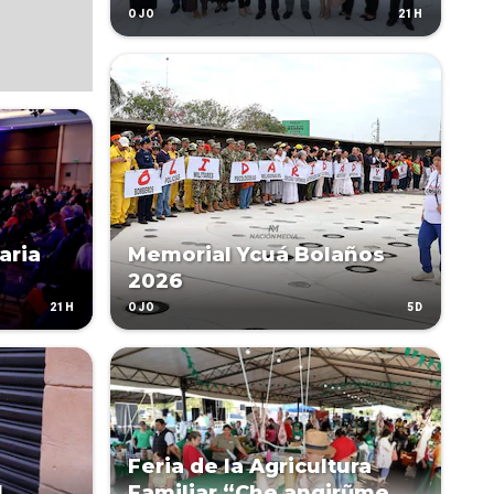
21H
OJO
aria
Memorial Ycuá Bolaños
2026
21H
5D
OJO
Feria de la Agricultura
l
Familiar “Che angirũme