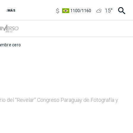
1100
/
1160
15
°
:MÁS
3,8
/
4
6850
/
7200
5900
/
5960
mbre cero
rio del “Revelar” Congreso Paraguay de Fotografía y