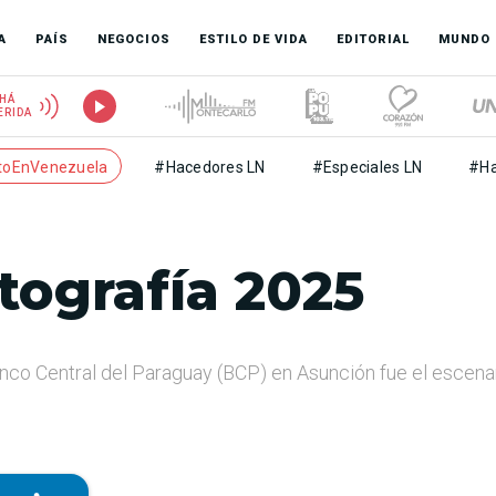
A
PAÍS
NEGOCIOS
ESTILO DE VIDA
EDITORIAL
MUNDO
HÁ
ERIDA
toEnVenezuela
#Hacedores LN
#Especiales LN
#Ha
tografía 2025
anco Central del Paraguay (BCP) en Asunción fue el escena