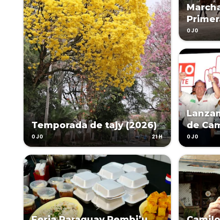
Marcha
Primer
OJO
Lanza
Temporada de tajy (2026)
de Cami
21H
OJO
OJO
Feria Paraguay Rembi’u
Camilo