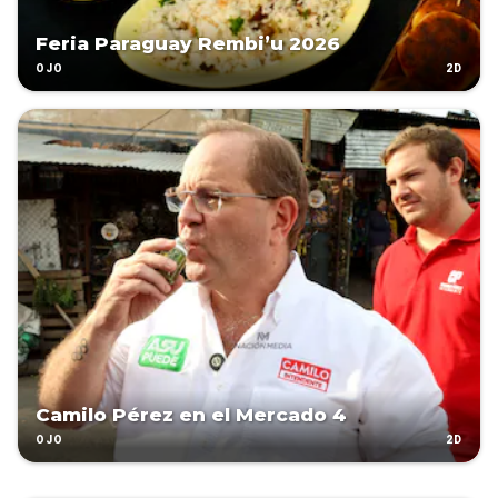
Feria Paraguay Rembi’u 2026
2D
OJO
Camilo Pérez en el Mercado 4
2D
OJO