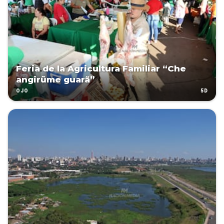
Feria de la Agricultura Familiar “Che
angirũme guarã”
5D
OJO