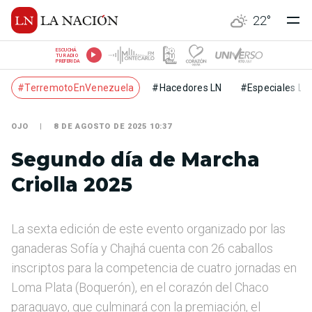
22
°
ESCUCHÁ
TU RADIO
PREFERIDA
#TerremotoEnVenezuela
#Hacedores LN
#Especiales LN
OJO
8 DE AGOSTO DE 2025 10:37
Segundo día de Marcha
Criolla 2025
La sexta edición de este evento organizado por las
ganaderas Sofía y Chajhá cuenta con 26 caballos
inscriptos para la competencia de cuatro jornadas en
Loma Plata (Boquerón), en el corazón del Chaco
paraguayo, que culminará con la premiación, el