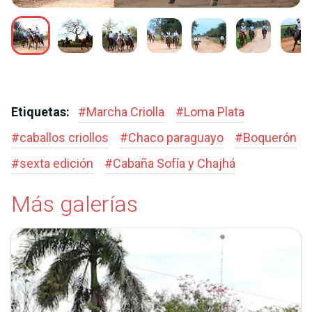
Etiquetas:
#
Marcha Criolla
#
Loma Plata
#
caballos criollos
#
Chaco paraguayo
#
Boquerón
#
sexta edición
#
Cabaña Sofía y Chajhá
Más galerías