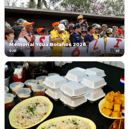
Memorial Ycuá Bolaños 2026
2D
OJO