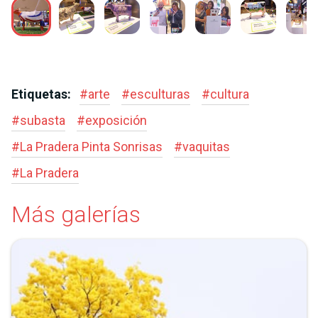
Etiquetas:
#
arte
#
esculturas
#
cultura
#
subasta
#
exposición
#
La Pradera Pinta Sonrisas
#
vaquitas
#
La Pradera
Más galerías