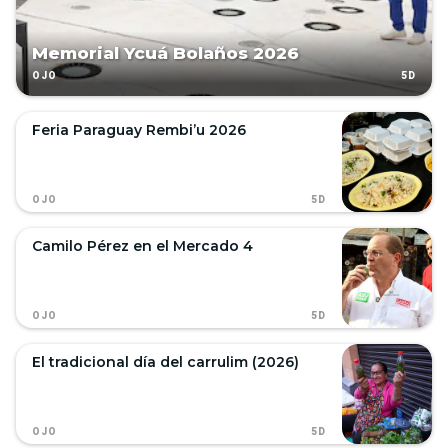
Memorial Ycuá Bolaños 2026
5D
OJO
Feria Paraguay Rembi’u 2026
5D
OJO
Camilo Pérez en el Mercado 4
5D
OJO
El tradicional día del carrulim (2026)
5D
OJO