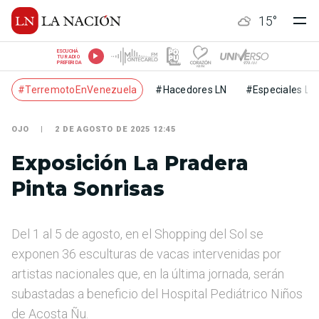
15
°
ESCUCHÁ
TU RADIO
PREFERIDA
#TerremotoEnVenezuela
#Hacedores LN
#Especiales LN
OJO
2 DE AGOSTO DE 2025 12:45
Exposición La Pradera
Pinta Sonrisas
Del 1 al 5 de agosto, en el Shopping del Sol se
exponen 36 esculturas de vacas intervenidas por
artistas nacionales que, en la última jornada, serán
subastadas a beneficio del Hospital Pediátrico Niños
de Acosta Ñu.