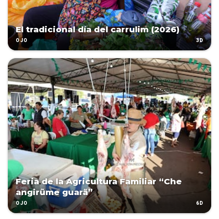
El tradicional día del carrulim (2026)
3D
OJO
Feria de la Agricultura Familiar “Che
angirũme guarã”
6D
OJO