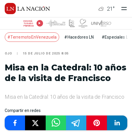
21
°
ESCUCHÁ
TU RADIO
PREFERIDA
#TerremotoEnVenezuela
#Hacedores LN
#Especiales LN
OJO
15 DE JULIO DE 2025 8:05
Misa en la Catedral: 10 años
de la visita de Francisco
Misa en la Catedral: 10 años de la visita de Francisco
Compartir en redes