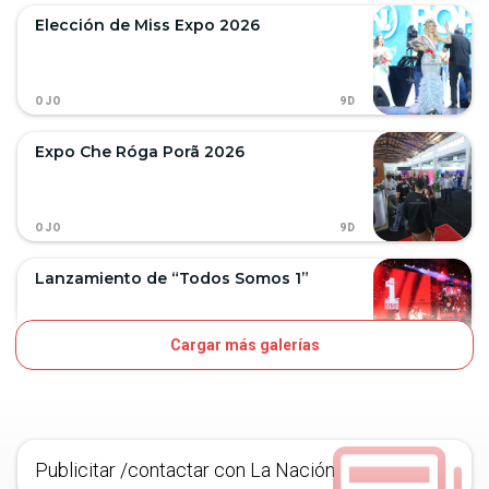
Elección de Miss Expo 2026
9D
OJO
Expo Che Róga Porã 2026
9D
OJO
Lanzamiento de “Todos Somos 1”
Cargar más galerías
11D
OJO
Publicitar /contactar con La Nación