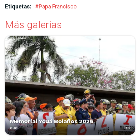
Etiquetas:
#
Papa Francisco
Más galerías
Memorial Ycuá Bolaños 2026
3D
OJO