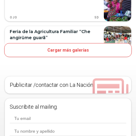
5D
OJO
Feria de la Agricultura Familiar “Che
angirũme guarã”
Cargar más galerías
7D
OJO
Publicitar /contactar con La Nación
Suscribite al mailing.