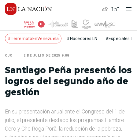
15
°
ESCUCHÁ
TU RADIO
PREFERIDA
#TerremotoEnVenezuela
#Hacedores LN
#Especiales LN
OJO
2 DE JULIO DE 2025 9:08
Santiago Peña presentó los
logros del segundo año de
gestión
En su presentación anual ante el Congreso del 1 de
julio, el presidente destacó los programas Hambre
Cero y Che Róga Porã, la reducción de la pobreza,