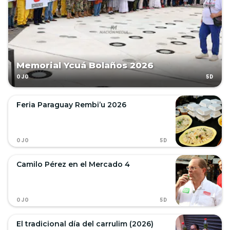
Memorial Ycuá Bolaños 2026
5D
OJO
Feria Paraguay Rembi’u 2026
5D
OJO
Camilo Pérez en el Mercado 4
5D
OJO
El tradicional día del carrulim (2026)