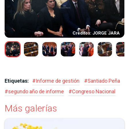
Créditos: JORGE JARA
Etiquetas:
#
Informe de gestión
#
Santiado Peña
#
segundo año de informe
#
Congreso Nacional
Más galerías