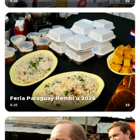
3D
OJO
Feria Paraguay Rembi’u 2026
3D
OJO