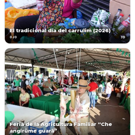
El tradicional día del carrulim (2026)
3D
OJO
Feria de la Agricultura Familiar “Che
angirũme guarã”