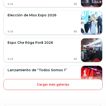
9D
OJO
Elección de Miss Expo 2026
9D
OJO
Expo Che Róga Porã 2026
9D
OJO
Lanzamiento de “Todos Somos 1”
Cargar más galerías
11D
OJO