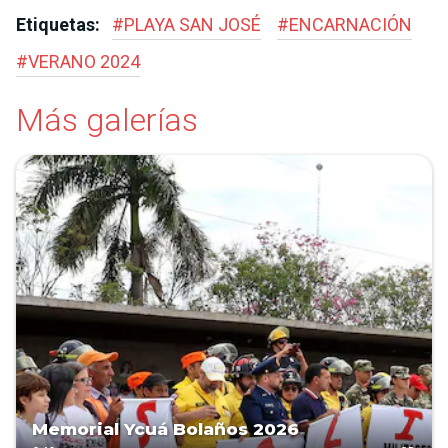
Etiquetas:
#
PLAYA SAN JOSÉ
#
ENCARNACIÓN
#
VERANO 2024
Más galerías
Memorial Ycuá Bolaños 2026