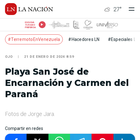
27
°
ESCUCHÁ
TU RADIO
PREFERIDA
#TerremotoEnVenezuela
#Hacedores LN
#Especiales LN
OJO
21 DE ENERO DE 2024 8:59
Playa San José de
Encarnación y Carmen del
Paraná
Fotos de Jorge Jara.
Compartir en redes