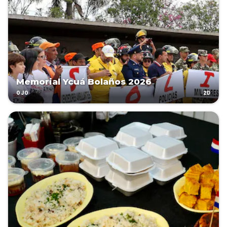
Memorial Ycuá Bolaños 2026
2D
OJO