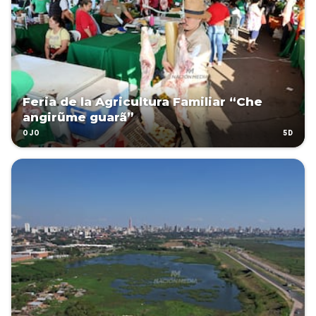
Feria de la Agricultura Familiar “Che
angirũme guarã”
5D
OJO