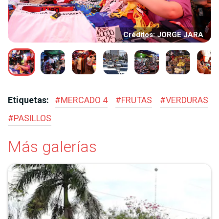
Créditos: JORGE JARA
Etiquetas:
#
MERCADO 4
#
FRUTAS
#
VERDURAS
#
PASILLOS
Más galerías