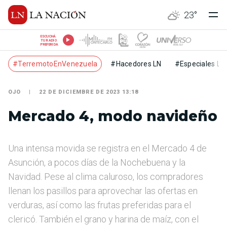
23
°
ESCUCHÁ
TU RADIO
PREFERIDA
#TerremotoEnVenezuela
#Hacedores LN
#Especiales LN
OJO
22 DE DICIEMBRE DE 2023 13:18
Mercado 4, modo navideño
Una intensa movida se registra en el Mercado 4 de
Asunción, a pocos días de la Nochebuena y la
Navidad. Pese al clima caluroso, los compradores
llenan los pasillos para aprovechar las ofertas en
verduras, así como las frutas preferidas para el
clericó. También el grano y harina de maíz, con el