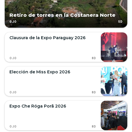
Retiro de torres en la Costanera Norte
5D
OJO
Clausura de la Expo Paraguay 2026
8D
OJO
Elección de Miss Expo 2026
8D
OJO
Expo Che Róga Porã 2026
8D
OJO