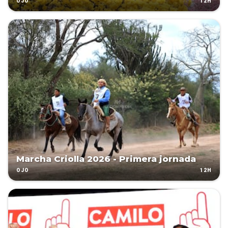
12H
OJO
Marcha Criolla 2026 - Primera jornada
12H
OJO