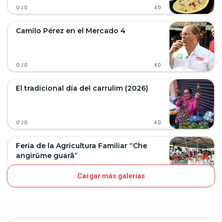
4D
OJO
Camilo Pérez en el Mercado 4
4D
OJO
El tradicional día del carrulim (2026)
4D
OJO
Feria de la Agricultura Familiar “Che
angirũme guarã”
Cargar más galerías
7D
OJO