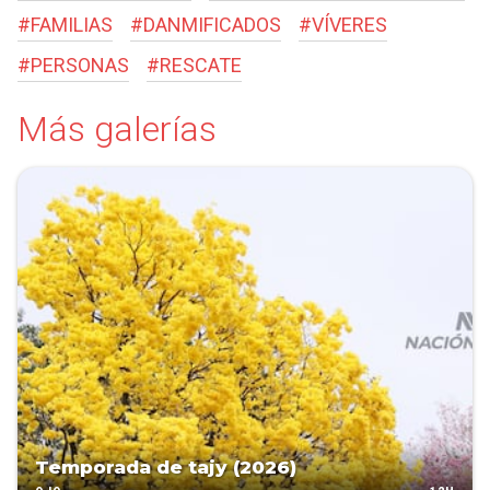
#
FAMILIAS
#
DANMIFICADOS
#
VÍVERES
#
PERSONAS
#
RESCATE
Más galerías
Temporada de tajy (2026)