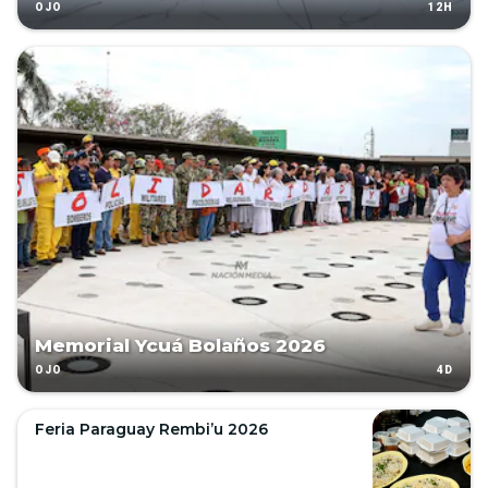
12H
OJO
Memorial Ycuá Bolaños 2026
4D
OJO
Feria Paraguay Rembi’u 2026