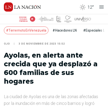
12
°
ESCUCHÁ
TU RADIO
PREFERIDA
#TerremotoEnVenezuela
#Hacedores LN
#Especiales LN
OJO
3 DE NOVIEMBRE DE 2023 15:52
Ayolas, en alerta ante
crecida que ya desplazó a
600 familias de sus
hogares
La ciudad de Ayolas es una de las zonas afectadas
por la inundación en más de cinco barrios y logró