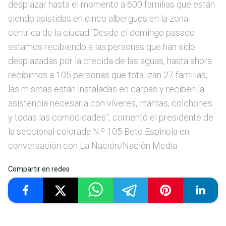
desplazar hasta el momento a 600 familias que están
siendo asistidas en cinco albergues en la zona
céntrica de la ciudad.“Desde el domingo pasado
estamos recibiendo a las personas que han sido
desplazadas por la crecida de las aguas, hasta ahora
recibimos a 105 personas que totalizan 27 familias,
las mismas están instaladas en carpas y reciben la
asistencia necesaria con víveres, mantas, colchones
y todas las comodidades”, comentó el presidente de
la seccional colorada N.º 105 Beto Espínola en
conversación con La Nación/Nación Media
Compartir en redes