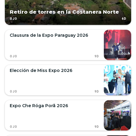
Retiro de torres en la Costanera Norte
6D
OJO
Clausura de la Expo Paraguay 2026
9D
OJO
Elección de Miss Expo 2026
9D
OJO
Expo Che Róga Porã 2026
9D
OJO