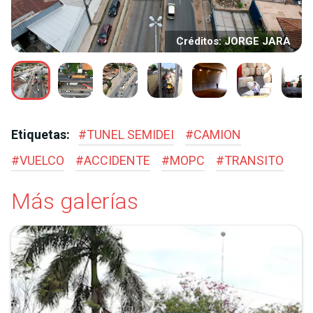
Créditos: JORGE JARA
Etiquetas:
#
TUNEL SEMIDEI
#
CAMION
#
VUELCO
#
ACCIDENTE
#
MOPC
#
TRANSITO
Más galerías