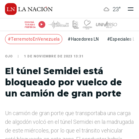
23
°
ESCUCHÁ
TU RADIO
PREFERIDA
#TerremotoEnVenezuela
#Hacedores LN
#Especiales LN
OJO
1 DE NOVIEMBRE DE 2023 13:31
El túnel Semidei está
bloqueado por vuelco de
un camión de gran porte
Un camión de gran porte que transportaba una carga
de algodón volcó en el túnel Semidei en la madrugada
de este miércoles, por lo que el tránsito vehicular