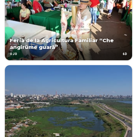
Feria de la Agricultura Familiar “Che
angirũme guarã”
6D
OJO