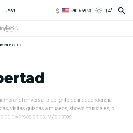
5900
/
5960
14
°
1100
/
1160
:MÁS
3,8
/
4
6850
/
7200
5900
/
5960
mbre cero
bertad
morar el aniversario del grito de independencia
icas, visitas guiadas a museos, shows musicales, o
as de diversos sitios. Más datos: