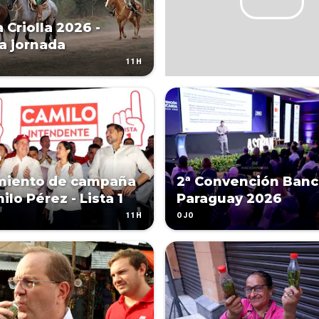
 Criolla 2026 -
a jornada
11H
miento de campaña
2ª Convención Banc
lo Pérez - Lista 1
Paraguay 2026
11H
OJO