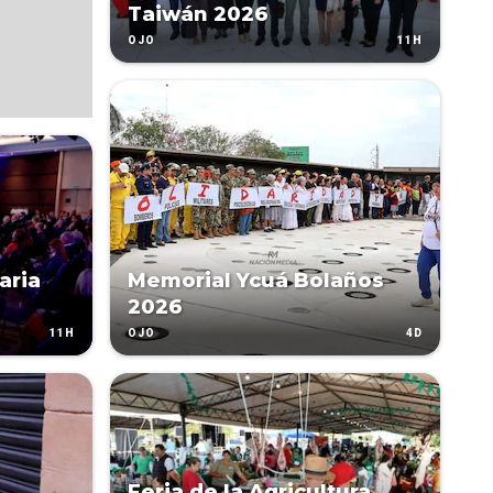
Taiwán 2026
11H
OJO
aria
Memorial Ycuá Bolaños
2026
11H
4D
OJO
Feria de la Agricultura