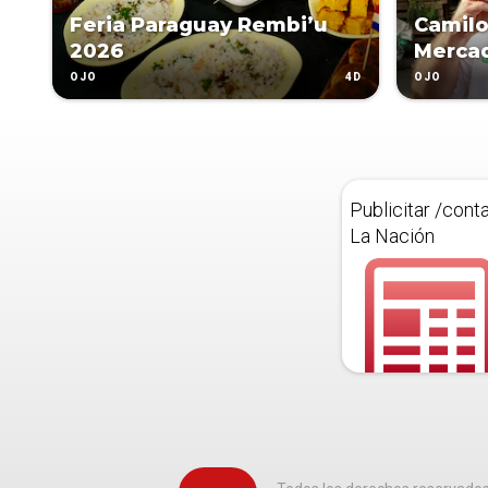
Feria Paraguay Rembi’u
Camilo
2026
Merca
4D
OJO
OJO
Publicitar /cont
La Nación