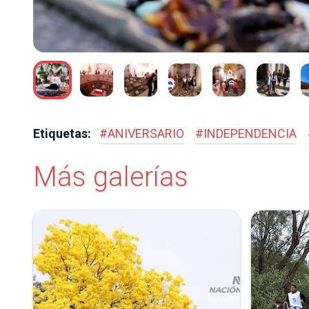
UÑEZ
Etiquetas:
#
ANIVERSARIO
#
INDEPENDENCIA
Más galerías