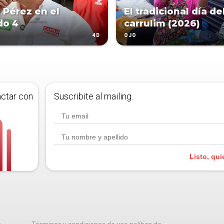
 Pérez en el
El tradicional día de
do 4
carrulim (2026)
4D
OJO
actar con
Suscribite al mailing.
Listo, qui