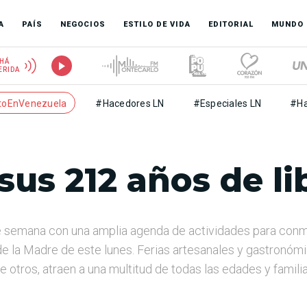
A
PAÍS
NEGOCIOS
ESTILO DE VIDA
EDITORIAL
MUNDO
HÁ
ERIDA
toEnVenezuela
#Hacedores LN
#Especiales LN
#Ha
sus 212 años de li
e semana con una amplia agenda de actividades para conme
de la Madre de este lunes. Ferias artesanales y gastronóm
e otros, atraen a una multitud de todas las edades y famili