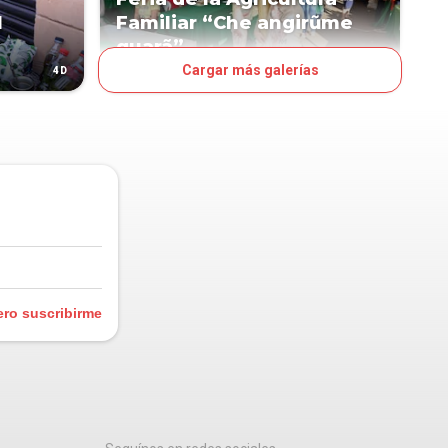
l
Familiar “Che angirũme
guarã”
Cargar más galerías
4D
7D
OJO
ero suscribirme