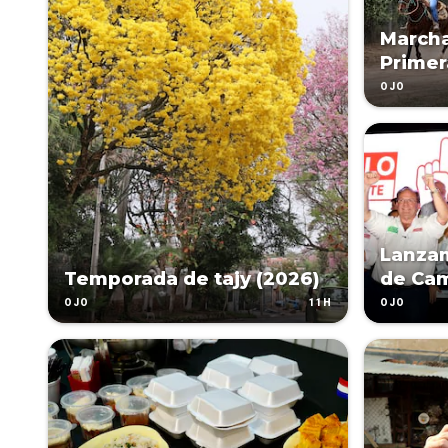
Marcha
Primer
OJO
Lanza
Temporada de tajy (2026)
de Cami
11H
OJO
OJO