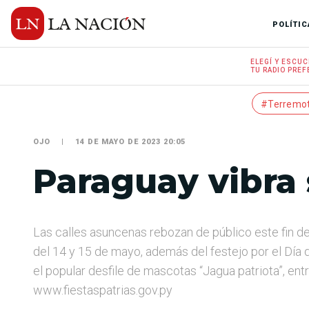
POLÍTIC
ELEGÍ Y
ESCUC
TU RADIO
PREF
#Terremo
OJO
14 DE MAYO DE 2023 20:05
Paraguay vibra 
Las calles asuncenas rebozan de público este fin d
del 14 y 15 de mayo, además del festejo por el Día 
el popular desfile de mascotas “Jagua patriota”, entr
www.fiestaspatrias.gov.py