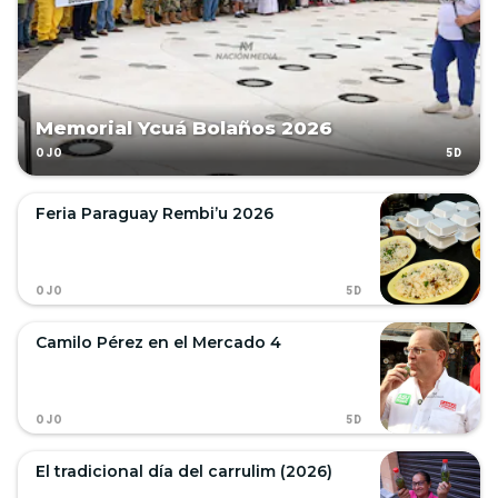
Memorial Ycuá Bolaños 2026
5D
OJO
Feria Paraguay Rembi’u 2026
5D
OJO
Camilo Pérez en el Mercado 4
5D
OJO
El tradicional día del carrulim (2026)