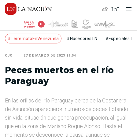
15
°
ESCUCHÁ
TU RADIO
PREFERIDA
#TerremotoEnVenezuela
#Hacedores LN
#Especiales LN
OJO
27 DE MARZO DE 2023 11:54
Peces muertos en el río
Paraguay
En las orillas del río Paraguay cerca de la Costanera
de Asunción aparecieron numerosos peces flotando
sin vida, situación que genera preocupación, al igual
que en la zona de Mariano Roque Alonso. Hasta el
momento se desconoce la causa, aunque se