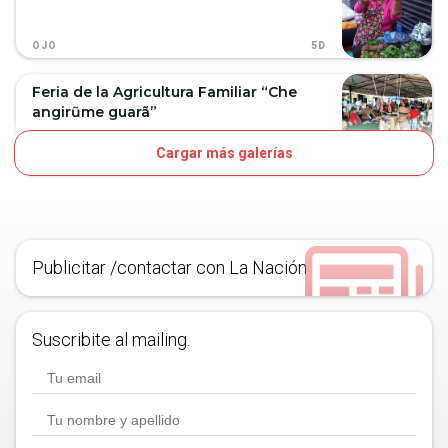
5D
OJO
Feria de la Agricultura Familiar “Che
angirũme guarã”
Cargar más galerías
7D
OJO
Publicitar /contactar con La Nación
Suscribite al mailing.