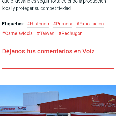
que el desafío es seguir fortaleciendo la producción
local y proteger su competitividad.
Etiquetas:
#
Histórico
#
Primera
#
Exportación
#
Carne avícola
#
Taiwán
#
Pechugon
Déjanos tus comentarios en Voiz