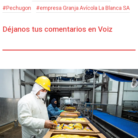
#
Pechugon
#
empresa Granja Aví­cola La Blanca SA
Déjanos tus comentarios en Voiz