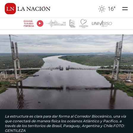
16
°
ESCUCHÁ
TU RADIO
PREFERIDA
La estructura es clara para dar forma al Corredor Bioceánico, una vía
que conectará de manera física los océanos Atlántico y Pacífico, a
través de los territorios de Brasil, Paraguay, Argentina y Chile.FOTO:
GENTILEZA