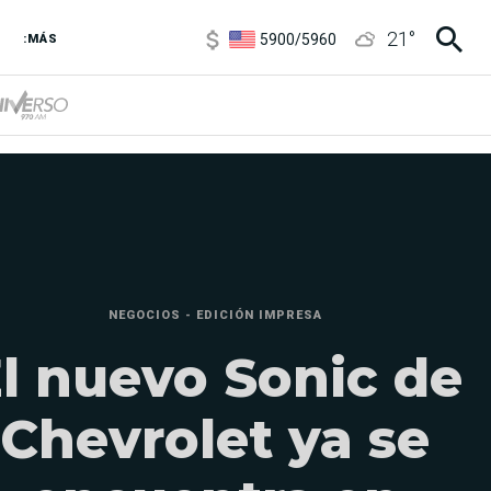
5900
/
5960
21
°
:MÁS
1100
/
1160
3,8
/
4
6850
/
7200
5900
/
5960
NEGOCIOS - EDICIÓN IMPRESA
l nuevo Sonic de
Chevrolet ya se