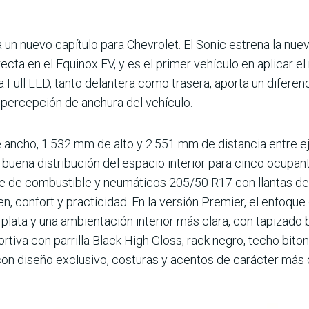
 un nuevo capítulo para Chevrolet. El Sonic estrena la nuev
cta en el Equinox EV, y es el primer vehículo en apli­car el
a Full LED, tanto delantera como trasera, aporta un diferenc
la percepción de anchura del vehículo.
ancho, 1.532 mm de alto y 2.551 mm de distancia entre eje
 buena dis­tribución del espacio interior para cinco ocupan
que de combustible y neumáticos 205/50 R17 con llantas de 
n, confort y practi­cidad. En la versión Premier, el enfoque
 plata y una ambientación interior más clara, con tapizado
rtiva con parrilla Black High Gloss, rack negro, techo bito
con diseño exclusivo, costuras y acentos de carácter más 