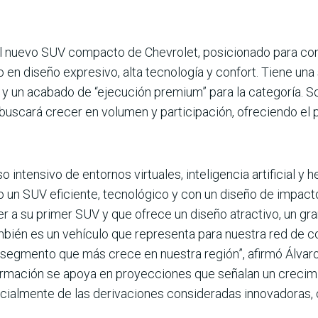
el nuevo SUV com­pacto de Chevrolet, posicio­nado para c
en diseño expresivo, alta tecno­logía y confort. Tiene una 
 y un acabado de “ejecución premium” para la categoría. S
us­cará crecer en volumen y par­ticipación, ofreciendo el 
 intensivo de entornos virtuales, inteligencia artifi­cial y
 un SUV eficiente, tecnológico y con un diseño de impacto
 a su primer SUV y que ofrece un diseño atractivo, un gra
ambién es un vehículo que representa para nuestra red de c
el segmento que más crece en nuestra región”, afirmó Álva
irmación se apoya en proyecciones que señalan un crecimi
cial­mente de las derivaciones con­sideradas innovadoras,