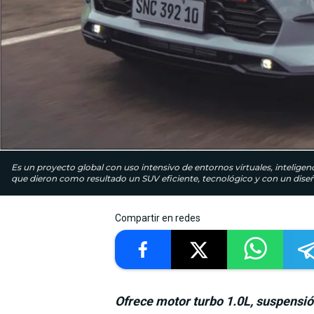
Es un proyecto global con uso intensivo de entornos virtuales, inteligenc
que dieron como resultado un SUV eficiente, tecnológico y con un di
Compartir en redes
Ofrece motor turbo 1.0L, suspensión