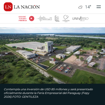
14
°
ESCUCHÁ
TU RADIO
PREFERIDA
Contempla una inversión de USD 85 millones y será presentado
oficialmente durante la Feria Empresarial del Paraguay (Fepy
2026).FOTO: GENTILEZA