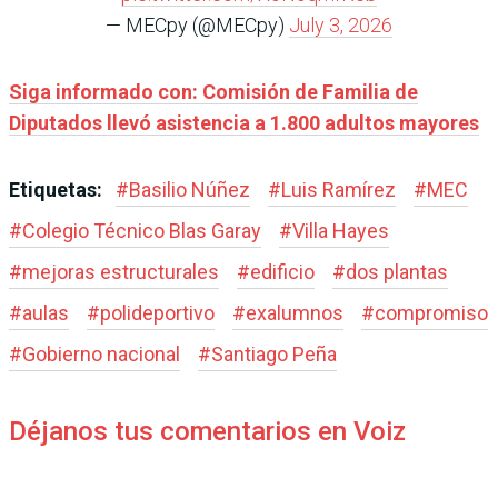
— MECpy (@MECpy)
July 3, 2026
Siga informado con: Comisión de Familia de
Diputados llevó asistencia a 1.800 adultos mayores
Etiquetas:
#
Basilio Núñez
#
Luis Ramírez
#
MEC
#
Colegio Técnico Blas Garay
#
Villa Hayes
#
mejoras estructurales
#
edificio
#
dos plantas
#
aulas
#
polideportivo
#
exalumnos
#
compromiso
#
Gobierno nacional
#
Santiago Peña
Déjanos tus comentarios en Voiz