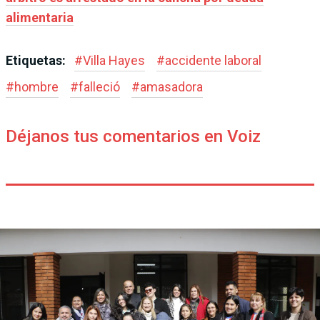
alimentaria
Etiquetas:
#
Villa Hayes
#
accidente laboral
#
hombre
#
falleció
#
amasadora
Déjanos tus comentarios en Voiz