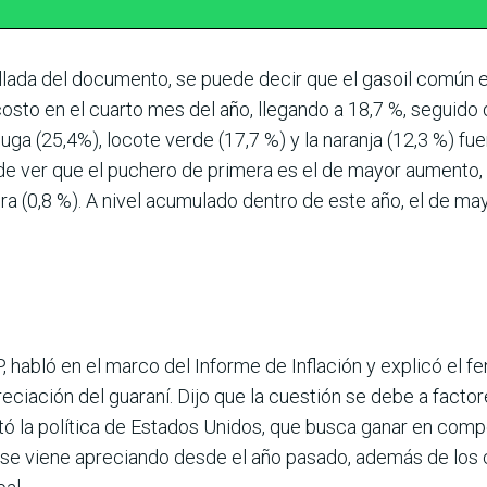
lada del docu­mento, se puede decir que el gasoil común
osto en el cuarto mes del año, llegando a 18,7 %, seguido 
chuga (25,4%), locote verde (17,7 %) y la naranja (12,3 %) f
de ver que el puchero de primera es el de mayor aumento, c
era (0,8 %). A nivel acu­mulado dentro de este año, el de ma
, habló en el marco del Informe de Inflación y explicó el 
ciación del guaraní. Dijo que la cuestión se debe a factore
 citó la política de Estados Unidos, que busca ganar en comp
 se viene apreciando desde el año pasado, además de los c