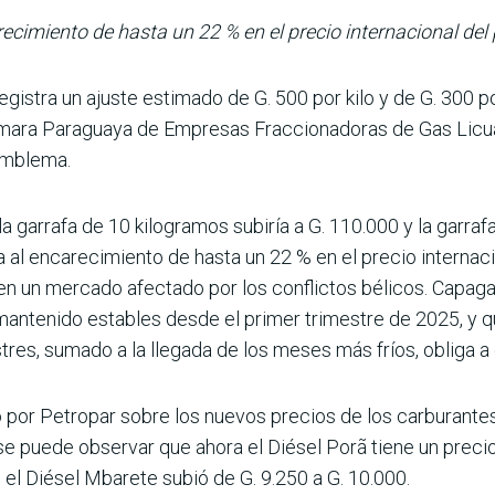
cimiento de hasta un 22 % en el precio internacional del 
gistra un ajuste estimado de G. 500 por kilo y de G. 300 por 
ámara Paraguaya de Empresas Fraccionadoras de Gas Licua
emblema.
 garrafa de 10 kilogramos subiría a G. 110.000 y la garrafa
a al encarecimiento de hasta un 22 % en el precio internaci
 en un mercado afectado por los con­flictos bélicos. Capag
antenido estables desde el primer trimestre de 2025, y qu
estres, sumado a la llegada de los meses más fríos, obliga 
por Petropar sobre los nuevos precios de los carburantes 
se puede observar que ahora el Diésel Porã tiene un precio
 el Diésel Mbarete subió de G. 9.250 a G. 10.000.