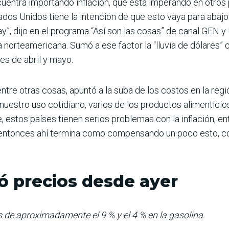
ntra importando infla­ción, que está imperando en otros p
dos Uni­dos tiene la intención de que esto vaya para abajo
ay”, dijo en el programa “Así son las cosas” de canal GEN
sa norteamericana. Sumó a ese factor la “lluvia de dólares”
es de abril y mayo.
 entre otras cosas, apuntó a la suba de los cos­tos en la r
nuestro uso cotidiano, varios de los productos alimenticio
le, estos países tienen serios problemas con la infla­ción
s, entonces ahí termina como compen­sando un poco esto, 
ó precios desde ayer
 es de aproximadamente el 9 % y el 4 % en la gasolina.