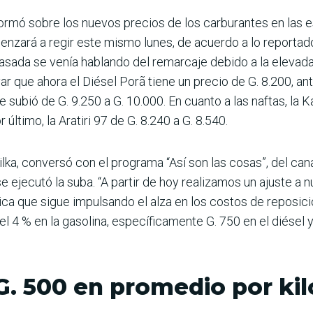
ormó sobre los nuevos precios de los carburantes en las e
nzará a regir este mismo lunes, de acuerdo a lo reportado
asada se venía hablando del remar­caje debido a la elevada
ar que ahora el Diésel Porã tiene un pre­cio de G. 8.200, a
 subió de G. 9.250 a G. 10.000. En cuanto a las naftas, la K
 último, la Aratiri 97 de G. 8.240 a G. 8.540.
 Wilka, conversó con el programa “Así son las cosas”, del 
se ejecutó la suba. “A partir de hoy realizamos un ajuste a
ica que sigue impulsando el alza en los cos­tos de reposic
 4 % en la gasolina, espe­cíficamente G. 750 en el dié­sel y
G. 500 en promedio por kil