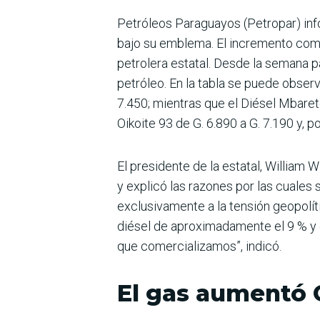
Petróleos Paraguayos (Petropar) inf
bajo su emblema. El incre­mento come
petrolera esta­tal. Desde la semana p
petróleo. En la tabla se puede observ
7.450; mientras que el Dié­sel Mbarete
Oikoite 93 de G. 6.890 a G. 7.190 y, por
El presidente de la estatal, William
y explicó las razones por las cuales 
exclusivamente a la tensión geopolít
dié­sel de aproximadamente el 9 % y el
que comercializa­mos”, indicó.
El gas aumentó 