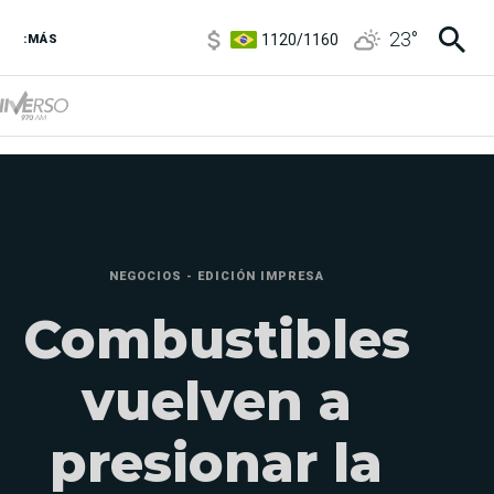
1120
/
1160
23
°
:MÁS
3,6
/
3,9
6850
/
7200
5920
/
5970
NEGOCIOS - EDICIÓN IMPRESA
Combustibles
vuelven a
presionar la