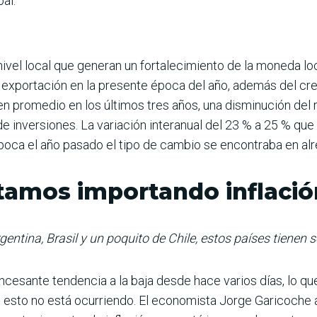
bal.
nivel local que gene­ran un fortalecimiento de la moneda loc
 exportación en la presente época del año, ade­más del c
 en promedio en los últimos tres años, una disminución del r
 de inversiones. La variación inte­ranual del 23 % a 25 % q
oca el año pasado el tipo de cambio se encontraba en alre
tamos importando inflació
entina, Brasil y un poquito de Chile, estos países tienen 
incesante tendencia a la baja desde hace varios días, lo qu
o esto no está ocurriendo. El econo­mista Jorge Garicoche a