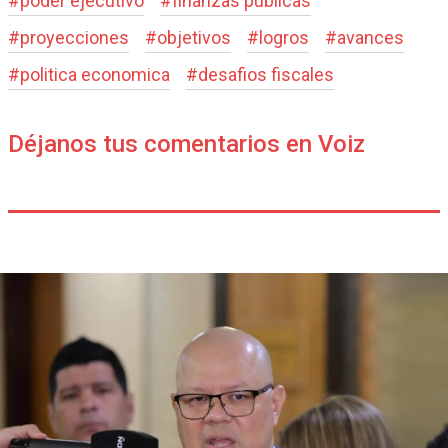
#
poder ejecutivo
#
finanzas publicas
#
proyecciones
#
objetivos
#
logros
#
avances
#
politica economica
#
desafios fiscales
Déjanos tus comentarios en Voiz