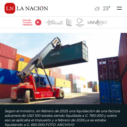
23
°
ESCUCHÁ
TU RADIO
PREFERIDA
Según el ministro, en febrero de 2025 una liquidación de una factura
aduanera de USD 100 estaba siendo liquidada a G. 780.000 y sobre
eso se aplicaba el impuesto y a febrero de 2026 ya se estaba
liquidando a G. 650.000.FOTO: ARCHIVO