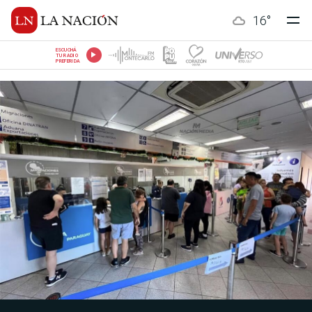
16
°
ESCUCHÁ
TU RADIO
PREFERIDA