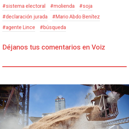
#
sistema electoral
#
molienda
#
soja
#
declaración jurada
#
Mario Abdo Benítez
#
agente Lince
#
búsqueda
Déjanos tus comentarios en Voiz