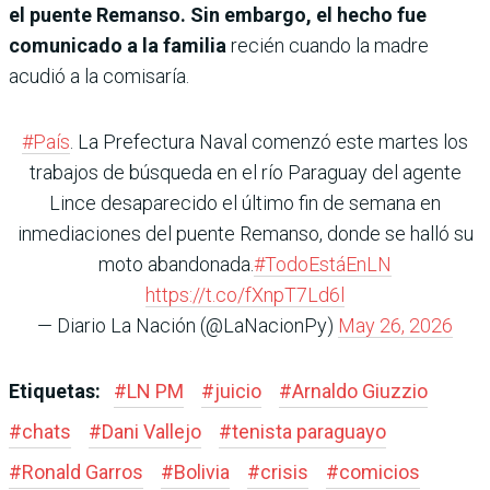
el puente Remanso. Sin embargo, el hecho fue
comunicado a la familia
recién cuando la madre
acudió a la comisaría.
#País
. La Prefectura Naval comenzó este martes los
trabajos de búsqueda en el río Paraguay del agente
Lince desaparecido el último fin de semana en
inmediaciones del puente Remanso, donde se halló su
moto abandonada.
#TodoEstáEnLN
https://t.co/fXnpT7Ld6l
— Diario La Nación (@LaNacionPy)
May 26, 2026
Etiquetas:
#
LN PM
#
juicio
#
Arnaldo Giuzzio
#
chats
#
Dani Vallejo
#
tenista paraguayo
#
Ronald Garros
#
Bolivia
#
crisis
#
comicios