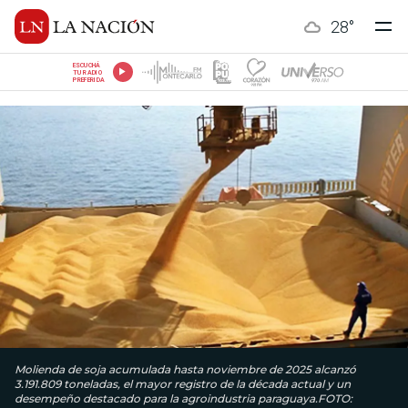
28
°
ESCUCHÁ
TU RADIO
PREFERIDA
Molienda de soja acumulada hasta noviembre de 2025 alcanzó
3.191.809 toneladas, el mayor registro de la década actual y un
desempeño des­tacado para la agroindustria paraguaya.FOTO: