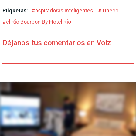
Etiquetas:
#
aspiradoras inteligentes
#
Tineco
#
el Río Bourbon By Hotel Río
Déjanos tus comentarios en Voiz