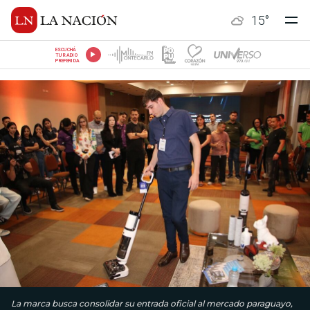
15
°
ESCUCHÁ
TU RADIO
PREFERIDA
La marca busca consolidar su entrada oficial al mercado paraguayo,