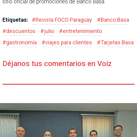
sitio oficial de promociones de Banco Basa.
Etiquetas:
#
Revista FOCO Paraguay
#
Banco Basa
#
descuentos
#
julio
#
entretenimiento
#
gastronomía
#
viajes para clientes
#
Tarjetas Basa
Déjanos tus comentarios en Voiz