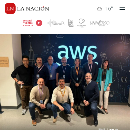
16
°
ESCUCHÁ
TU RADIO
PREFERIDA