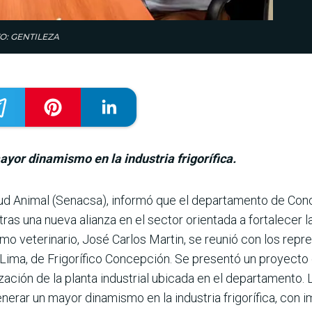
OTO: GENTILEZA
ayor dinamismo en la industria frigorífica.
Salud Animal (Senacsa), informó que el departamento de Co
s una nueva alianza en el sector orientada a fortalecer la 
ismo veterinario, José Carlos Martin, se reu­nió con los repr
r Lima, de Frigorífico Concepción. Se presentó un proyect
iza­ción de la planta industrial ubicada en el departamento. 
nerar un mayor dinamismo en la industria fri­gorífica, con