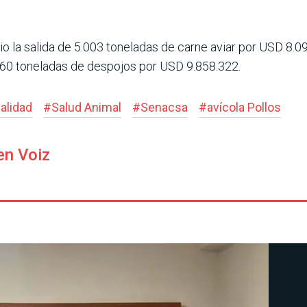
dio la salida de 5.003 toneladas de carne aviar por USD 8
60 tonela­das de despojos por USD 9.858.322.
ali­dad
#
Salud Animal
#
Senacsa
#
avícola Pollos
en Voiz