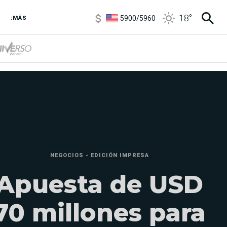
5900
/
5960
18
°
1100
/
1160
:MÁS
3,8
/
4
6850
/
7200
5900
/
5960
NEGOCIOS - EDICIÓN IMPRESA
Apuesta de USD
70 millones para