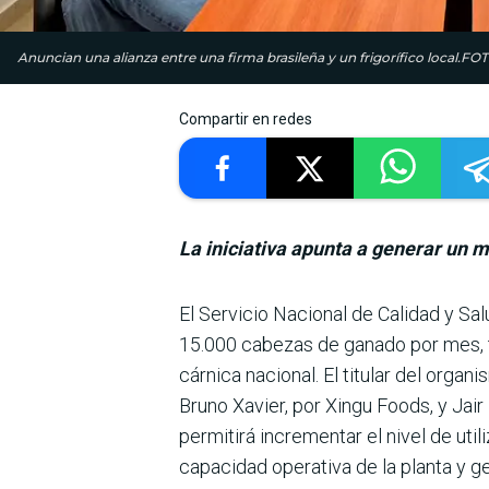
Anuncian una alianza entre una firma brasileña y un frigorífico local.F
Compartir en redes
La iniciativa apunta a generar un m
El Servicio Nacional de Cali­dad y 
15.000 cabezas de ganado por mes, tra
cárnica nacional. El titular del organ
Bruno Xavier, por Xingu Foods, y Jai
permitirá incre­mentar el nivel de util
capacidad operativa de la planta y ge