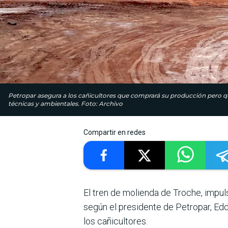
Petropar asegura a los cañicultores que comprará su producción pero qu
técnicas y ambientales. Foto: Archivo
Compartir en redes
El tren de molienda de Troche, impuls
según el presidente de Petropar, Edd
los cañicultores.