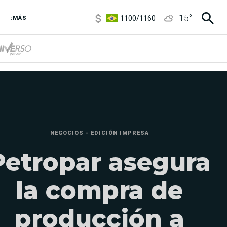
1100
/
1160
15
°
3,8
/
4
:MÁS
6850
/
7200
5900
/
5960
NEGOCIOS - EDICIÓN IMPRESA
Petropar asegura
la compra de
producción a