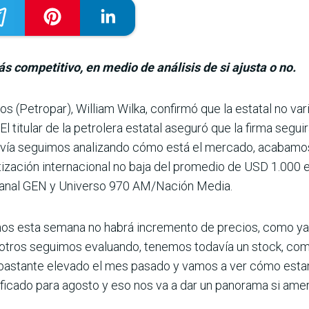
s competitivo, en medio de análisis de si ajusta o no.
s (Petropar), William Wilka, confirmó que la estatal no va
 El titular de la petrolera estatal aseguró que la firma segu
­vía seguimos analizando cómo está el mercado, aca­bamos d
zación inter­nacional no baja del prome­dio de USD 1.000 e
 canal GEN y Universo 970 AM/Nación Media.
 esta semana no habrá incremento de pre­cios, como ya se 
otros seguimos evaluando, tenemos todavía un stock, co
o bastante elevado el mes pasado y vamos a ver cómo est
ifi­cado para agosto y eso nos va a dar un panorama si ameri