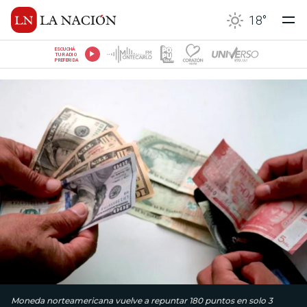
18
°
ESCUCHÁ
TU RADIO
PREFERIDA
Moneda norteamericana vuelve a repuntar 180 puntos en solo 3