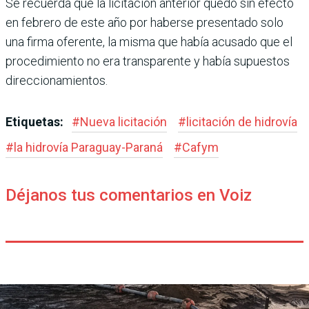
Se recuerda que la licitación ante­rior quedó sin efecto
en febrero de este año por haberse presen­tado solo
una firma oferente, la misma que había acusado que el
procedimiento no era transpa­rente y había supuestos
direc­cionamientos.
Etiquetas:
#
Nueva licitación
#
licitación de hidrovía
#
la hidrovía Paraguay-Paraná
#
Cafym
Déjanos tus comentarios en Voiz