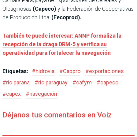
Cámara Paraguaya de Exportadores de Cereales y
Oleaginosas
(Capeco)
y la Federación de Cooperativas
de Producción Ltda.
(Fecoprod).
También te puede interesar: ANNP formaliza la
recepción de la draga DRM-5 y verifica su
operatividad para fortalecer la navegación
Etiquetas:
#
hidrovia
#
Cappro
#
exportaciones
#
rio parana
#
rio paraguay
#
cafym
#
capeco
#
capex
#
navegación
Déjanos tus comentarios en Voiz