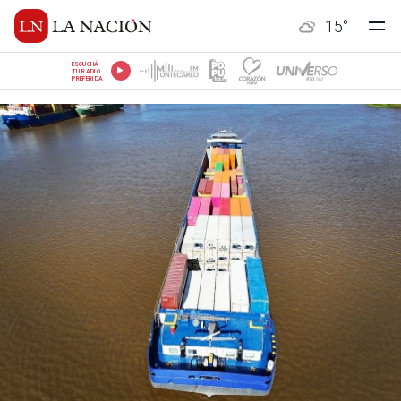
15
°
ESCUCHÁ
TU RADIO
PREFERIDA