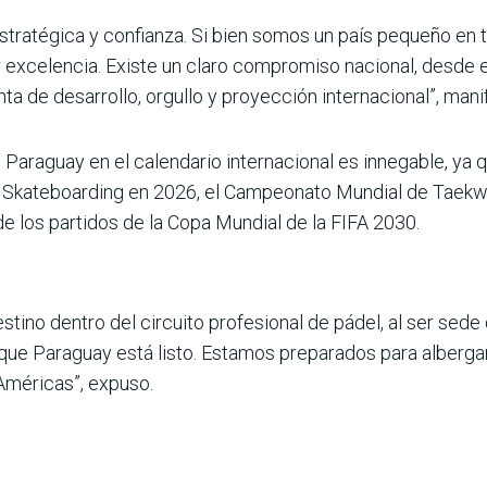
 estratégica y con­fianza. Si bien somos un país pequeño e
excelencia. Existe un claro compromiso nacio­nal, desde e
enta de desarrollo, orgullo y proyección internacional”, man
e Paraguay en el calendario internacional es innegable, ya
e Skateboarding en 2026, el Campeonato Mundial de Taekw
 los partidos de la Copa Mun­dial de la FIFA 2030.
ino dentro del cir­cuito profesional de pádel, al ser sede
 que Paraguay está listo. Estamos preparados para albergar,
Amé­ricas”, expuso.