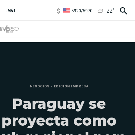
5920
/
5970
22
°
:MÁS
1120
/
1160
3,6
/
3,9
6850
/
7200
5920
/
5970
NEGOCIOS - EDICIÓN IMPRESA
Paraguay se
proyecta como