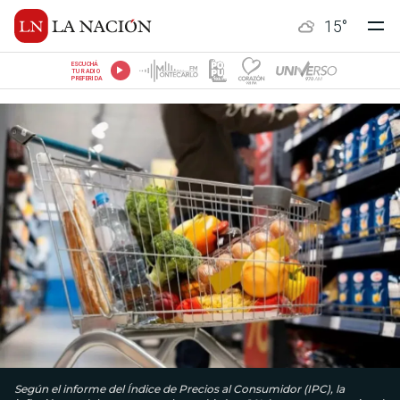
15
°
ESCUCHÁ
TU RADIO
PREFERIDA
Según el informe del Índice de Precios al Consumidor (IPC), la