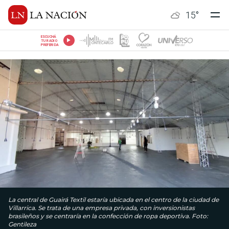
15
°
ESCUCHÁ
TU RADIO
PREFERIDA
La central de Guairá Textil estaría ubicada en el centro de la ciudad de
Villarrica. Se trata de una empresa privada, con inversionistas
brasileños y se centraría en la confección de ropa deportiva. Foto:
Gentileza