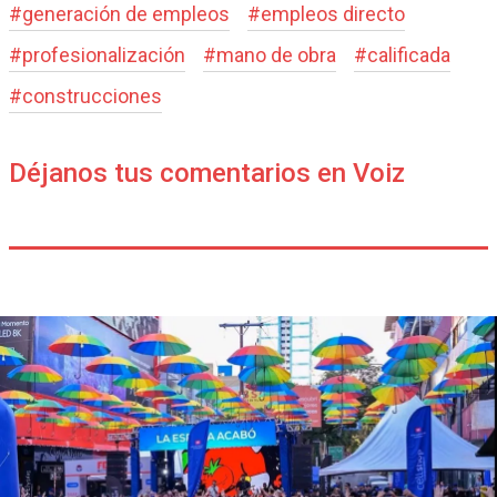
#
generación de empleos
#
empleos directo
#
profesionalización
#
mano de obra
#
calificada
#
construcciones
Déjanos tus comentarios en Voiz