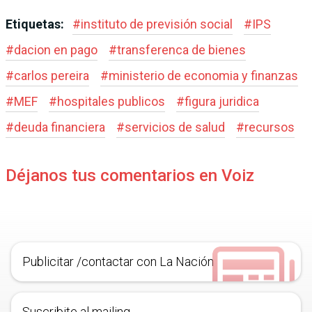
Etiquetas:
#
instituto de previsión social
#
IPS
#
dacion en pago
#
transferenca de bienes
#
carlos pereira
#
ministerio de economia y finanzas
#
MEF
#
hospitales publicos
#
figura juridica
#
deuda financiera
#
servicios de salud
#
recursos
Déjanos tus comentarios en Voiz
Publicitar /contactar con La Nación
Suscribite al mailing.