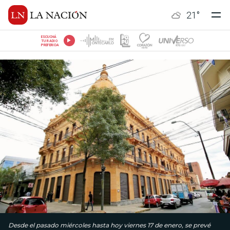
21
°
ESCUCHÁ
TU RADIO
PREFERIDA
Desde el pasado miércoles hasta hoy viernes 17 de enero, se prevé