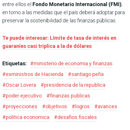
entre ellos el
Fondo Monetario Internacional (FMI)
,
en torno a las medidas que el país deberá adoptar para
preservar la sostenibilidad de las finanzas públicas.
Te puede interesar: Límite de tasa de interés en
guaraníes casi triplica a la de dólares
Etiquetas:
#
ministerio de economia y finanzas
#
exministros de Hacienda
#
santiago peña
#
Oscar Lovera
#
presidencia de la republica
#
poder ejecutivo
#
finanzas publicas
#
proyecciones
#
objetivos
#
logros
#
avances
#
politica economica
#
desafios fiscales