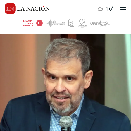
16
°
ESCUCHÁ
TU RADIO
PREFERIDA