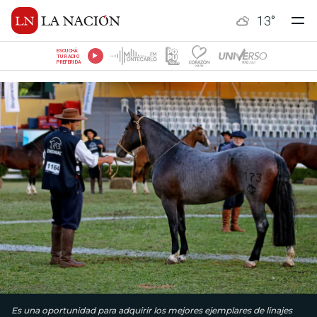
13
°
ESCUCHÁ
TU RADIO
PREFERIDA
Es una oportunidad para adquirir los mejores ejemplares de linajes