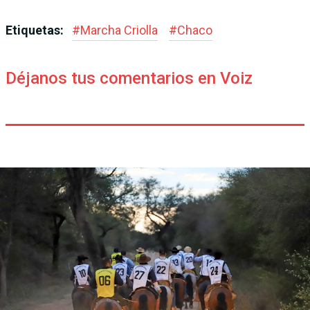
Etiquetas:
#
Marcha Criolla
#
Chaco
Déjanos tus comentarios en Voiz