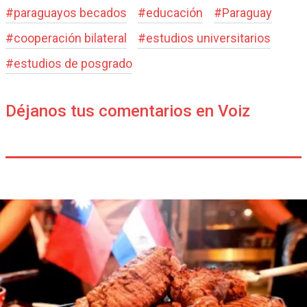
#
paraguayos becados
#
educación
#
Paraguay
#
cooperación bilateral
#
estudios universitarios
#
estudios de posgrado
Déjanos tus comentarios en Voiz