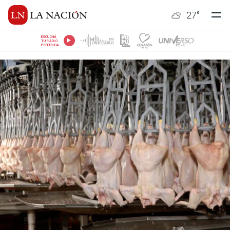
27
°
ESCUCHÁ
TU RADIO
PREFERIDA