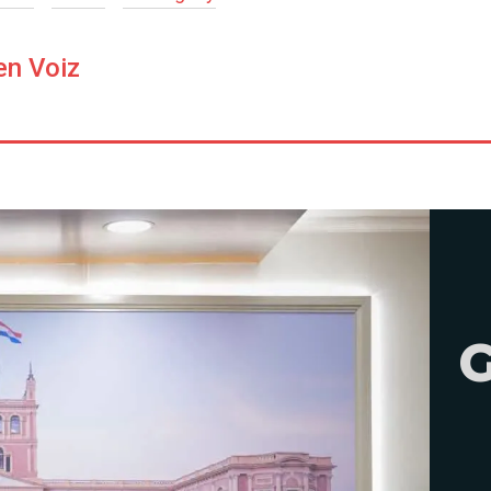
en Voiz
G