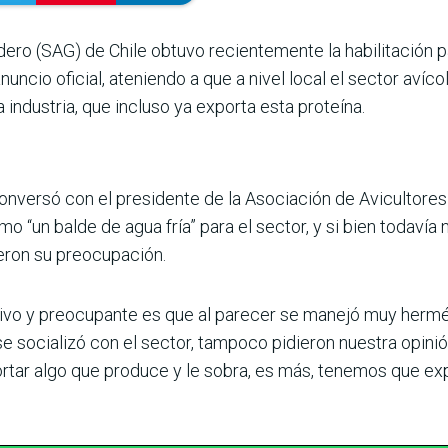
dero (SAG) de Chile obtuvo recien­temente la habilitación p
anuncio oficial, ateniendo a que a nivel local el sector avíco
industria, que incluso ya exporta esta proteína.
nversó con el presi­dente de la Asociación de Avi­cultores
 “un balde de agua fría” para el sector, y si bien todavía no
ieron su preocupación.
ativo y preocupante es que al parecer se manejó muy hermé
se socia­lizó con el sector, tampoco pidieron nuestra opin
tar algo que produce y le sobra, es más, tenemos que exp