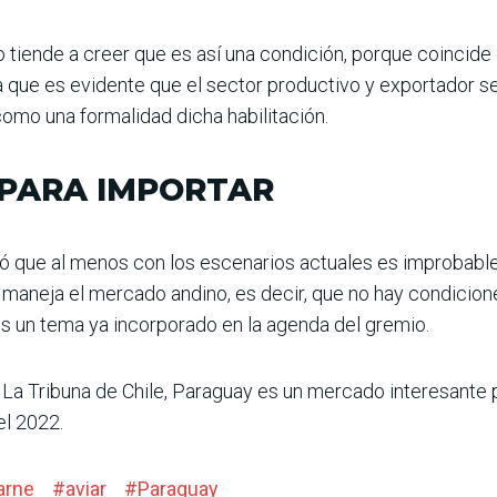
 tiende a creer que es así una condición, porque coincide
a que es evi­dente que el sector productivo y exportador s
 como una formalidad dicha habilitación.
 PARA IMPORTAR
có que al menos con los escenarios actuales es impro­babl
e maneja el mercado andino, es decir, que no hay condicio
 es un tema ya incorporado en la agenda del gremio.
 La Tribuna de Chile, Paraguay es un mercado inte­resante 
el 2022.
arne
#
aviar
#
Paraguay