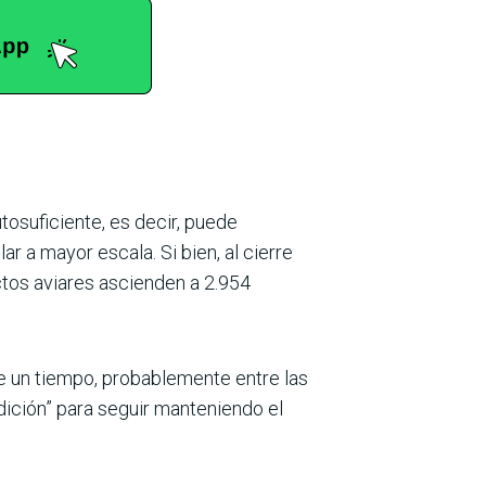
tosuficiente, es decir, puede
 a mayor escala. Si bien, al cie­rre
tos aviares ascien­den a 2.954
ce un tiempo, proba­blemente entre las
dición” para seguir manteniendo el