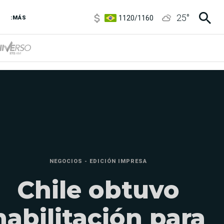
1120
/
1160
25
°
3,6
/
3,9
:MÁS
6850
/
7200
5920
/
5970
NEGOCIOS - EDICIÓN IMPRESA
Chile obtuvo
habilitación para