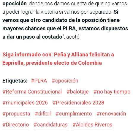
oposición
, donde nos damos cuenta de que no vamos
a poder lograr la victoria si vamos por separado.
Si
vemos que otro candidato de la oposición tiene
mayores chances que el PLRA, estamos dispuestos
a dar un paso al costado
”, acotó.
Siga informado con: Peña y Alliana felicitan a
Espriella, presidente electo de Colombia
Etiquetas:
#
PLRA
#
oposición
#
Reforma Constitucional
#
balotaje
#
no hay tiempo
#
municipales 2026
#
Presidenciales 2028
#
propuesta
#
dificil
#
cumplimiento
#
renovación
#
Directorio
#
candidaturas
#
Alcides Riveros