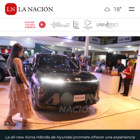
18
°
ESCUCHÁ
TU RADIO
PREFERIDA
La all-new Kona Híbrida de Hyundai promete ofrecer una experiencia