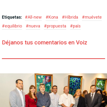
Etiquetas:
#
All-new
#
Kona
#
Híbrida
#
muévete
#
equilibrio
#
nueva
#
propuesta
#
país
Déjanos tus comentarios en Voiz