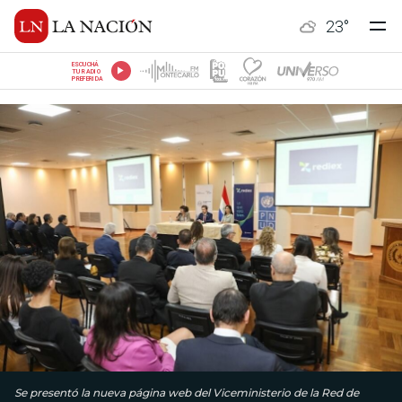
23
°
ESCUCHÁ
TU RADIO
PREFERIDA
Se presentó la nueva página web del Viceministerio de la Red de