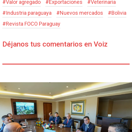
#
Valor agregado
#
Exportaciones
#
Veterinaria
#
Industria paraguaya
#
Nuevos mercados
#
Bolivia
#
Revista FOCO Paraguay
Déjanos tus comentarios en Voiz