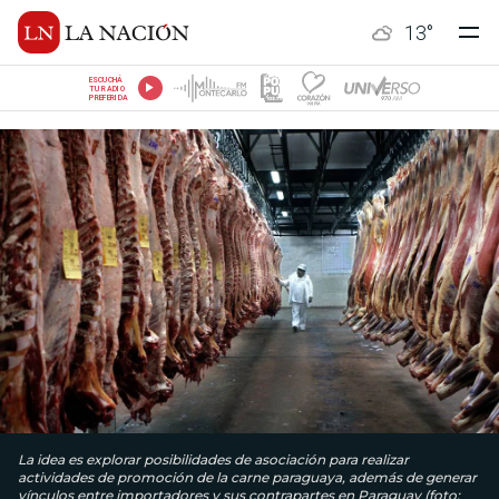
13
°
ESCUCHÁ
TU RADIO
PREFERIDA
La idea es explorar posibilidades de asociación para realizar
actividades de promoción de la carne paraguaya, además de generar
vínculos entre importadores y sus contrapartes en Paraguay (foto: