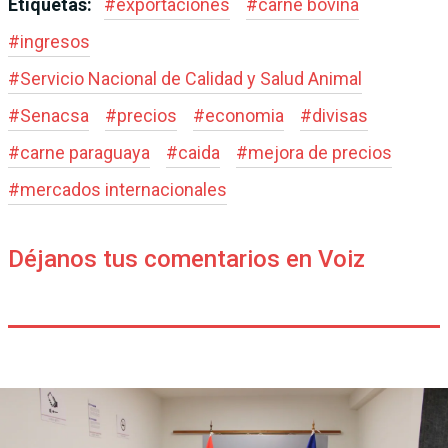
Etiquetas:
#
exportaciones
#
carne bovina
#
ingresos
#
Servicio Nacional de Calidad y Salud Animal
#
Senacsa
#
precios
#
economia
#
divisas
#
carne paraguaya
#
caida
#
mejora de precios
#
mercados internacionales
Déjanos tus comentarios en Voiz