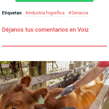
Etiquetas:
#
industria frigorífica
#
Senacsa
Déjanos tus comentarios en Voiz