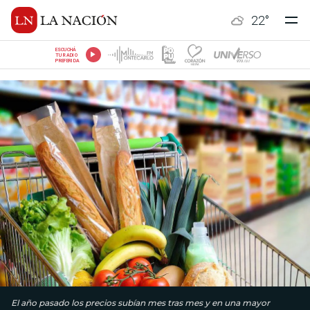
22
°
ESCUCHÁ
TU RADIO
PREFERIDA
El año pasado los precios subían mes tras mes y en una mayor