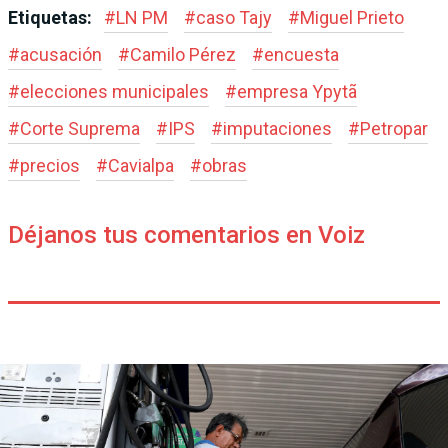
Etiquetas:
#
LN PM
#
caso Tajy
#
Miguel Prieto
#
acusación
#
Camilo Pérez
#
encuesta
#
elecciones municipales
#
empresa Ypytã
#
Corte Suprema
#
IPS
#
imputaciones
#
Petropar
#
precios
#
Cavialpa
#
obras
Déjanos tus comentarios en Voiz