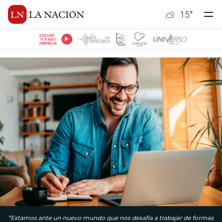
15
°
ESCUCHÁ
TU RADIO
PREFERIDA
“Estamos ante un nuevo mundo que nos desafía a trabajar de formas