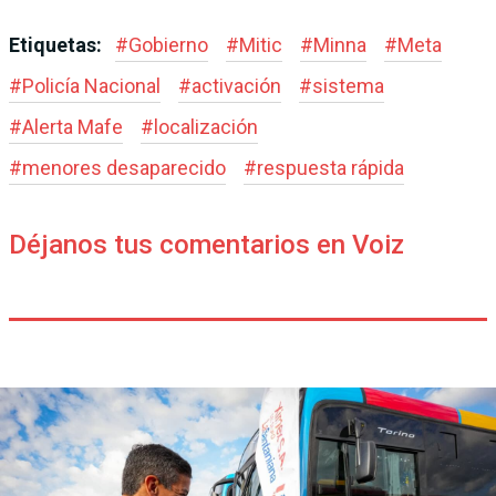
Etiquetas:
#
Gobierno
#
Mitic
#
Minna
#
Meta
#
Policía Nacional
#
activación
#
sistema
#
Alerta Mafe
#
localización
#
menores desaparecido
#
respuesta rápida
Déjanos tus comentarios en Voiz