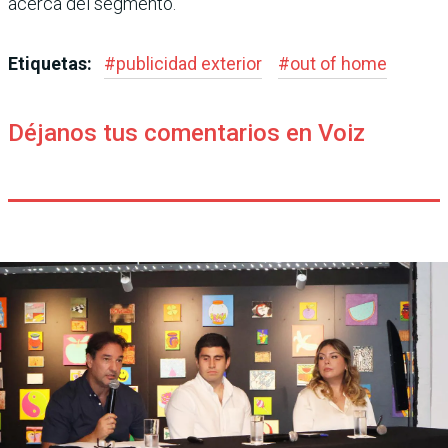
acerca del segmento.
Etiquetas:
#
publicidad exterior
#
out of home
Déjanos tus comentarios en Voiz