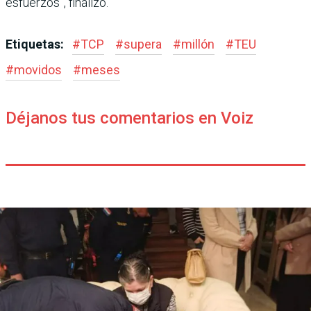
esfuerzos”, finalizó.
Etiquetas:
#
TCP
#
supera
#
millón
#
TEU
#
movidos
#
meses
Déjanos tus comentarios en Voiz