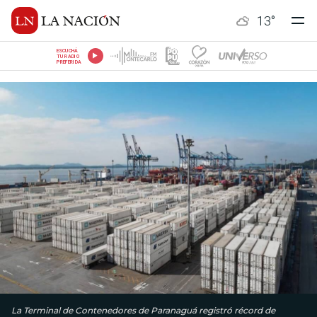
13
°
ESCUCHÁ
TU RADIO
PREFERIDA
La Terminal de Contenedores de Paranaguá registró récord de