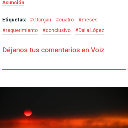
Asunción
Etiquetas:
#
Otorgan
#
cuatro
#
meses
#
requerimiento
#
conclusivo
#
Dalia López
Déjanos tus comentarios en Voiz