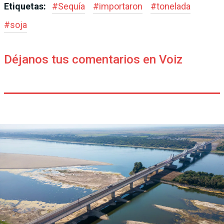
Etiquetas:
#
Sequía
#
importaron
#
tonelada
#
soja
Déjanos tus comentarios en Voiz