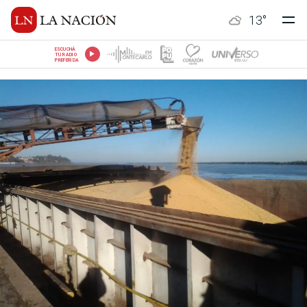
13
°
ESCUCHÁ
TU RADIO
PREFERIDA