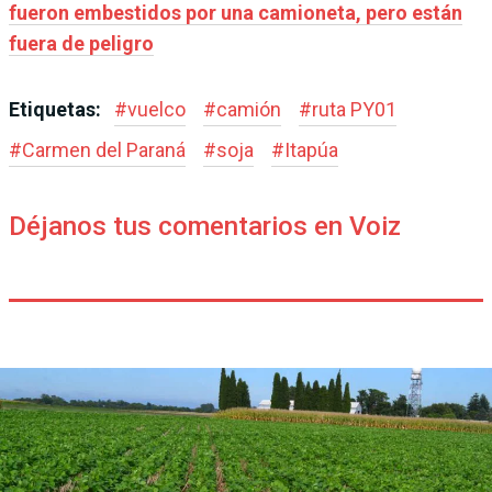
fueron embestidos por una camioneta, pero están
fuera de peligro
Etiquetas:
#
vuelco
#
camión
#
ruta PY01
#
Carmen del Paraná
#
soja
#
Itapúa
Déjanos tus comentarios en Voiz