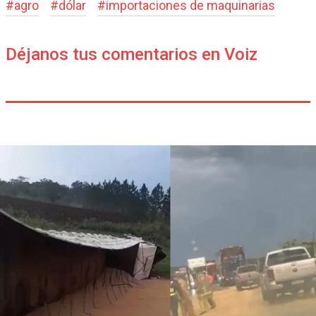
#
agro
#
dólar
#
importaciones de maquinarias
Déjanos tus comentarios en Voiz