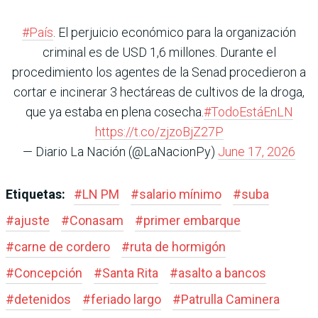
#País
. El perjuicio económico para la organización
criminal es de USD 1,6 millones. Durante el
procedimiento los agentes de la Senad procedieron a
cortar e incinerar 3 hectáreas de cultivos de la droga,
que ya estaba en plena cosecha.
#TodoEstáEnLN
https://t.co/zjzoBjZ27P
— Diario La Nación (@LaNacionPy)
June 17, 2026
Etiquetas:
#
LN PM
#
salario mínimo
#
suba
#
ajuste
#
Conasam
#
primer embarque
#
carne de cordero
#
ruta de hormigón
#
Concepción
#
Santa Rita
#
asalto a bancos
#
detenidos
#
feriado largo
#
Patrulla Caminera