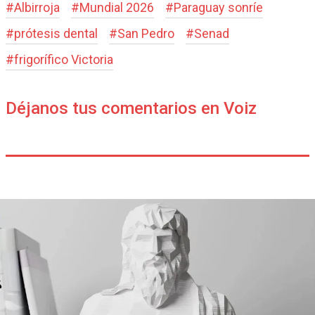
#
Albirroja
#
Mundial 2026
#
Paraguay sonríe
#
prótesis dental
#
San Pedro
#
Senad
#
frigorífico Victoria
Déjanos tus comentarios en Voiz