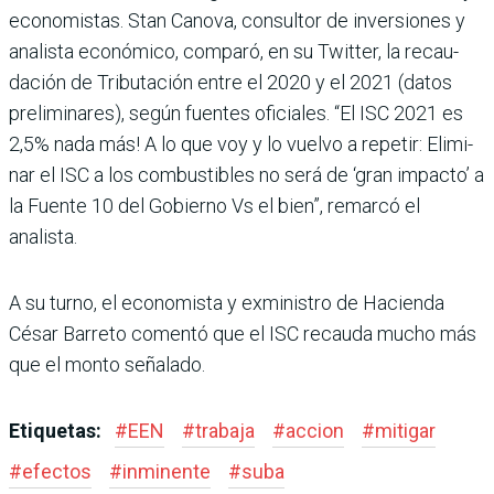
economistas. Stan Canova, consultor de inversiones y
analista económico, com­paró, en su Twitter, la recau­
dación de Tributación entre el 2020 y el 2021 (datos
pre­liminares), según fuentes oficiales. “El ISC 2021 es
2,5% nada más! A lo que voy y lo vuelvo a repetir: Elimi­
nar el ISC a los combustibles no será de ‘gran impacto’ a
la Fuente 10 del Gobierno Vs el bien”, remarcó el
analista.
A su turno, el economista y exministro de Hacienda
César Barreto comentó que el ISC recauda mucho más
que el monto señalado.
Etiquetas:
#
EEN
#
trabaja
#
accion
#
mitigar
#
efectos
#
inminente
#
suba