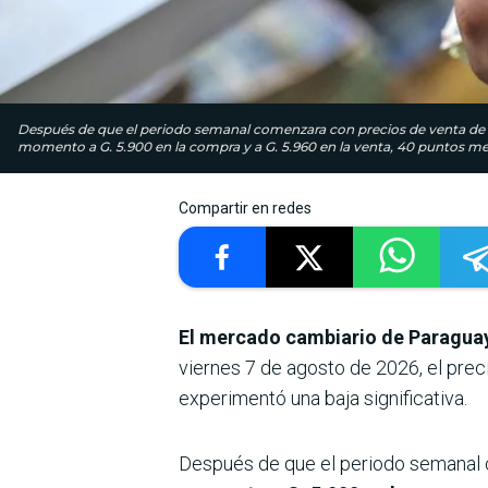
Después de que el periodo semanal comenzara con precios de venta de G
momento a G. 5.900 en la compra y a G. 5.960 en la venta, 40 puntos me
Compartir en redes
El mercado cambiario de Paraguay
viernes 7 de agosto de 2026, el prec
experimentó una baja significativa.
Después de que el periodo semanal