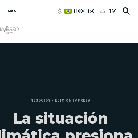
1100
/
1160
19
°
3,8
/
4
:MÁS
6850
/
7200
5900
/
5960
NEGOCIOS - EDICIÓN IMPRESA
La situación
limática presiona