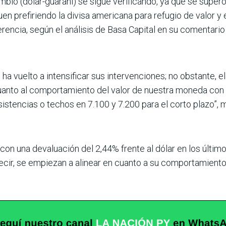
mbio (dólar-guaraní) se sigue verificando, ya que se superó 
n pre­firiendo la divisa americana para refugio de valor y e
erencia, según el análisis de Basa Capital en su comen­tari
ha vuelto a intensificar sus intervenciones; no obstante, e
uanto al comporta­miento del valor de nuestra moneda con 
sis­tencias o techos en 7.100 y 7.200 para el corto plazo”, 
 con una deva­luación del 2,44% frente al dólar en los últi
cir, se empiezan a alinear en cuanto a su comportamiento 