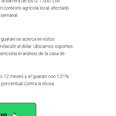
la barrera de los G. 7.000. Los
l con­texto agrícola local, afectado
o semanal.
l guaraní se acerca en estos
relación al dólar. Ubicamos soportes
menciona el análisis de la casa de
mos 12 meses y el guaraní con 1,51%
porcentual contra la divisa