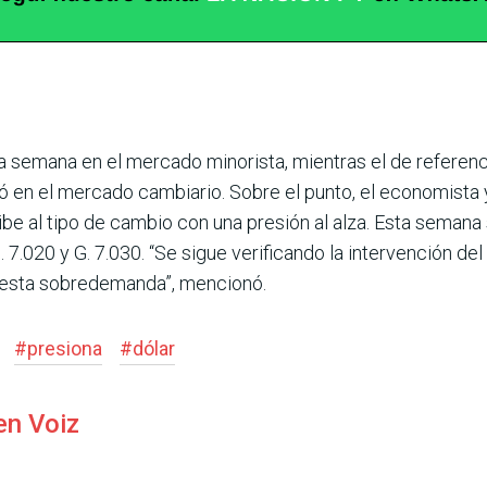
 la semana en el mer­cado minorista, mientras el de referenc
ó en el mercado cambiario. Sobre el punto, el economista y
e al tipo de cam­bio con una presión al alza. Esta semana 
. 7.020 y G. 7.030. “Se sigue verificando la intervención de
e esta sobrede­manda”, mencionó.
#
presiona
#
dólar
en Voiz